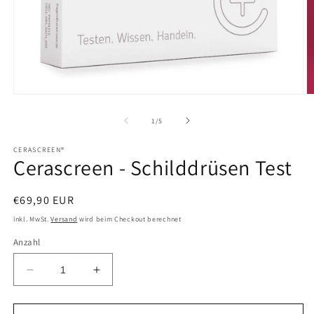
Medien
M
1
2
in
in
von
1
/
5
Modal
M
öffnen
ö
CERASCREEN®
Cerascreen - Schilddrüsen Test
Normaler
€69,90 EUR
Preis
inkl. MwSt.
Versand
wird beim Checkout berechnet
Anzahl
Verringere
Erhöhe
die
die
Menge
Menge