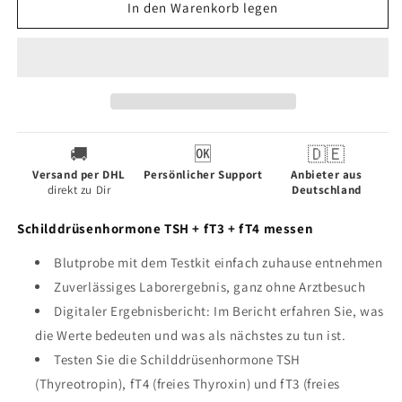
für
für
In den Warenkorb legen
Cerascreen
Cerascreen
-
-
Schilddrüsen
Schilddrüsen
Test
Test
🚚
🆗
🇩🇪
Versand per DHL
Persönlicher Support
Anbieter aus
direkt zu Dir
Deutschland
Schilddrüsenhormone TSH + fT3 + fT4 messen
Blutprobe mit dem Testkit einfach zuhause entnehmen
Zuverlässiges Laborergebnis, ganz ohne Arztbesuch
Digitaler Ergebnisbericht: Im Bericht erfahren Sie, was
die Werte bedeuten und was als nächstes zu tun ist.
Testen Sie die Schilddrüsenhormone TSH
(Thyreotropin), fT4 (freies Thyroxin) und fT3 (freies